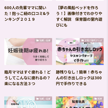
600人の先輩ママに聞い
【夢の風船ベッドを作ろ
た！抱っこ紐の口コミ&ラ
う！】画像付きでわかりや
ンキング２０１９
すく解説 保育園の室内遊
びにも
妊娠・出産
子育て便利グッズ
臨月ママはすぐ疲れる！ど
跡残りなし！簡単！赤ちゃ
うしてこんなに疲れるの？
んの引き出しロックは300
楽になる方法３つ
円で手作りできる
妊娠・出産
知育