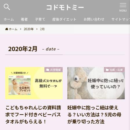
コドモトミー
MENU
ホーム
著者
子育て
産後ダイエット
お問い合わせ
サイトマッ
ホーム
2020年
2月
2020年2月
– date –
お得情報
妊娠・出産
こどもちゃれんじの資料請
妊娠中に抱っこ紐は使え
求でフード付きベビーバス
る？いい方法は？5児の母
タオルがもらえる！
が乗り切った方法