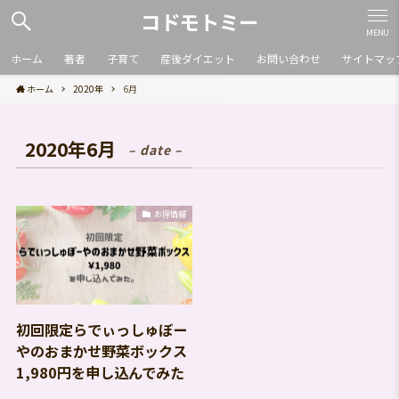
コドモトミー
MENU
ホーム
著者
子育て
産後ダイエット
お問い合わせ
サイトマッ
ホーム
2020年
6月
2020年6月
– date –
お得情報
初回限定らでぃっしゅぼー
やのおまかせ野菜ボックス
1,980円を申し込んでみた