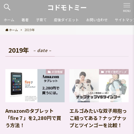
コドモトミー
MENU
ホーム
著者
子育て
産後ダイエット
お問い合わせ
サイトマッ
ホーム
2019年
2019年
– date –
お得情報
子育て便利グッズ
Amazonのタブレット
エルゴみたいな双子用抱っ
「fire７」を2,280円で買
こ紐ってある？ナップナッ
う方法！
プとツインゴーを比較！