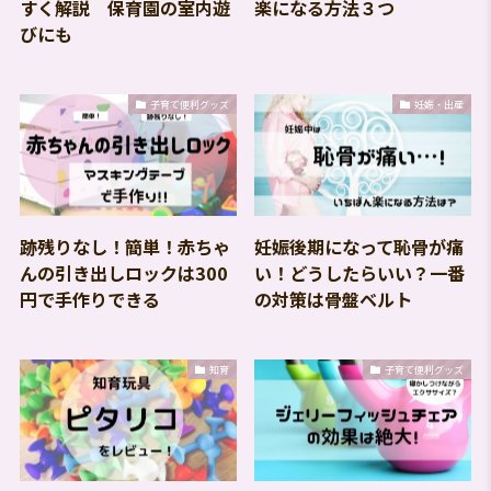
すく解説 保育園の室内遊
楽になる方法３つ
びにも
子育て便利グッズ
妊娠・出産
跡残りなし！簡単！赤ちゃ
妊娠後期になって恥骨が痛
んの引き出しロックは300
い！どうしたらいい？一番
円で手作りできる
の対策は骨盤ベルト
知育
子育て便利グッズ