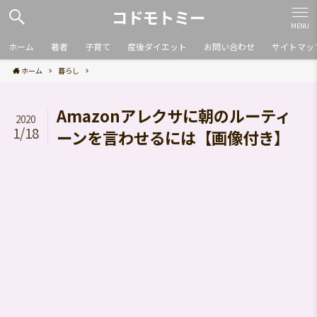
コドモトミー
MENU
ホーム
著者
子育て
産後ダイエット
お問い合わせ
サイトマッ
ホーム
暮らし
Amazonアレクサに朝のルーティ
2020
1/18
ーンを言わせるには【画像付き】