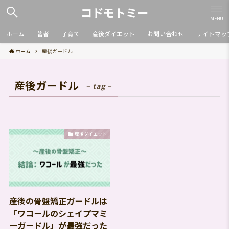
コドモトミー
MENU
ホーム
著者
子育て
産後ダイエット
お問い合わせ
サイトマッ
ホーム
産後ガードル
産後ガードル
– tag –
産後ダイエット
産後の骨盤矯正ガードルは
「ワコールのシェイプマミ
ーガードル」が最強だった